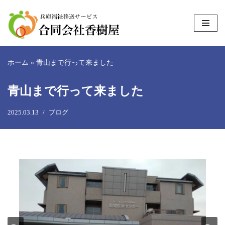
コ
ン
テ
ホーム
»
青山まで行って来ました
ン
ツ
青山まで行って来ました
へ
ス
2025.03.13
ブログ
キ
ッ
プ