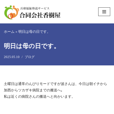
コ
ン
テ
ホーム
»
明日は母の日です。
ン
ツ
明日は母の日です。
へ
ス
2025.05.10
ブログ
キ
ッ
プ
土曜日は通常のんびりモードですが波さんは、今日は朝イチから
加西からツカザキ病院までの搬送へ｡
私は近くの病院さんの搬送へと向かいます。