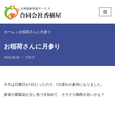
コ
ン
テ
ホーム
»
お稲荷さんに月参り
ン
ツ
お稲荷さんに月参り
へ
ス
2025.06.02
ブログ
キ
ッ
プ
今月は日曜日が1日だったので、1日遅れの参拝になりました。
参道の紫陽花が少し色づき始めて、そろそろ梅雨が近いかな？